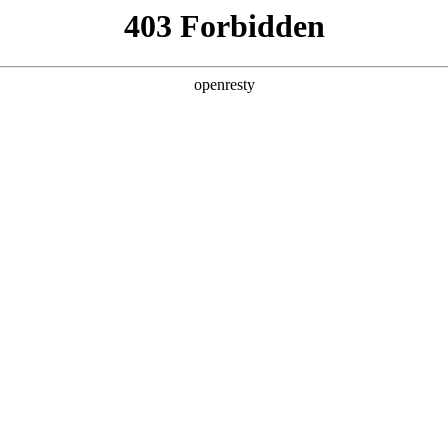
产品及服务
行业解决方案
合作伙伴
投资者关系
，深入解读AI for Process思考及实践
2026 / 04 / 30
福州成功举办。本届峰会以“加快数智技术创新发展，深入推进数字中国建设”
展。
度参与此次峰会，在多个论坛分享以“AI for Process”为核心的