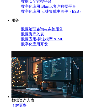
数据安全管控平台
数字化应用-Bluenic客户数据平台
数字化应用-云捷集成中间件（ESB）
服务
数据治理咨询与实施服务
数据资产入表
数据应用-算法模型 & ML
数字化应用开发
数据资产入表
了解更多