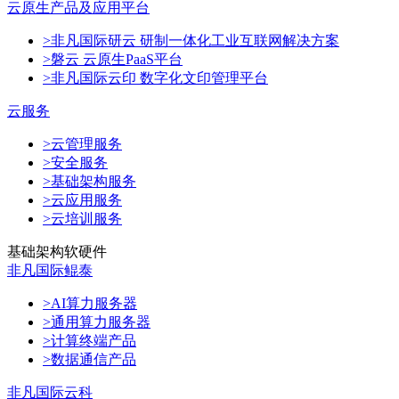
云原生产品及应用平台
>非凡国际研云 研制一体化工业互联网解决方案
>磐云 云原生PaaS平台
>非凡国际云印 数字化文印管理平台
云服务
>云管理服务
>安全服务
>基础架构服务
>云应用服务
>云培训服务
基础架构软硬件
非凡国际鲲泰
>AI算力服务器
>通用算力服务器
>计算终端产品
>数据通信产品
非凡国际云科