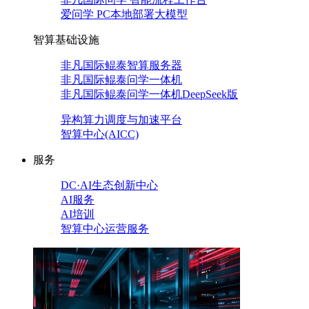
爱问学 PC本地部署大模型
智算基础设施
非凡国际鲲泰智算服务器
非凡国际鲲泰问学一体机
非凡国际鲲泰问学一体机DeepSeek版
异构算力调度与加速平台
智算中心(AICC)
服务
DC·AI生态创新中心
AI服务
AI培训
智算中心运营服务