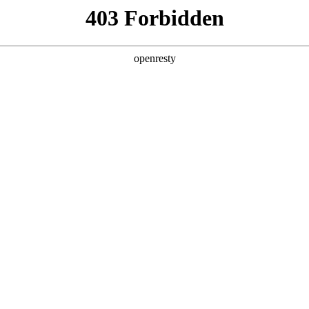
产品及服务
行业解决方案
合作伙伴
投资者关系
学荣膺中国信通院大模型基础能力权威认证
2025 / 03 / 06
非凡国际问学”正式通过中国信息通信研究院（以下简称“中国信通院”）“
历时三个月，覆盖数据安全、性能、效率三大核心模块
可信技术动能。